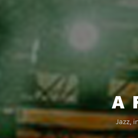
A 
Jazz, 