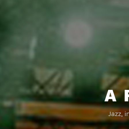
A 
Jazz, 