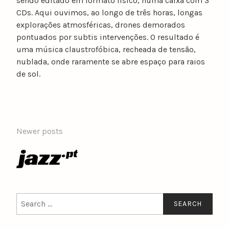
sendo editado em formato físico, numa caixa com 3
CDs. Aqui ouvimos, ao longo de três horas, longas
explorações atmosféricas, drones demorados
pontuados por subtis intervenções. O resultado é
uma música claustrofóbica, recheada de tensão,
nublada, onde raramente se abre espaço para raios
de sol.
POSTS
Newer posts
NAVIGATION
Search
for: