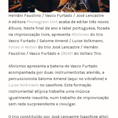
Hernâni Faustino / Vasco Furtado / José Lencastre
A editora
Phonogram Unit
acaba de editar três novos
álbuns. Neste final de ano a label portuguesa, focada
na improvisação livre, apresenta
Aforismos
do trio
Vasco Furtado / Salome Amend / Luise Volkmann,
Forces in Motion
do trio José Lencastre / Hernâni
Faustino / Vasco Furtado e
290421
do Voltaic Trio.
Aforismos
apresenta a bateria de Vasco Furtado
acompanhada por duas instrumentistas alemãs, a
percussionista Salome Amend (aqui no vibrafone) e
Luise Volkmann
no saxofone. Esta formação
instrumental atípica trabalha uma música
igualmente inaudita, num trabalho de improvisação
sem rede surpreendente e invulgar.
O trio constituído por José Lencastre (saxofone alto),