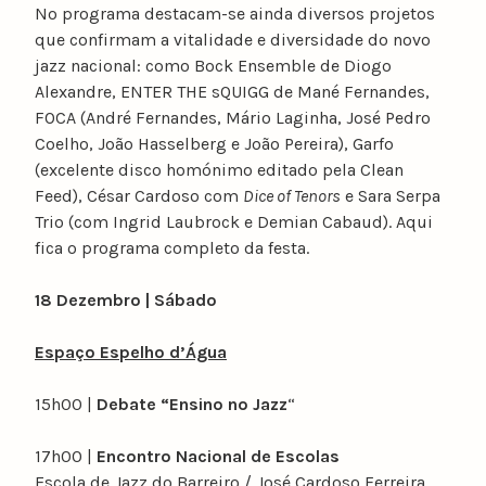
No programa destacam-se ainda diversos projetos
que confirmam a vitalidade e diversidade do novo
jazz nacional: como Bock Ensemble de Diogo
Alexandre, ENTER THE sQUIGG de Mané Fernandes,
FOCA (André Fernandes, Mário Laginha, José Pedro
Coelho, João Hasselberg e João Pereira), Garfo
(excelente disco homónimo editado pela Clean
Feed), César Cardoso com
Dice of Tenors
e Sara Serpa
Trio (com Ingrid Laubrock e Demian Cabaud). Aqui
fica o programa completo da festa.
18 Dezembro | Sábado
Espaço Espelho d’Água
15h00 |
Debate “Ensino no Jazz
“
17h00 |
Encontro Nacional de Escolas
Escola de Jazz do Barreiro / José Cardoso Ferreira