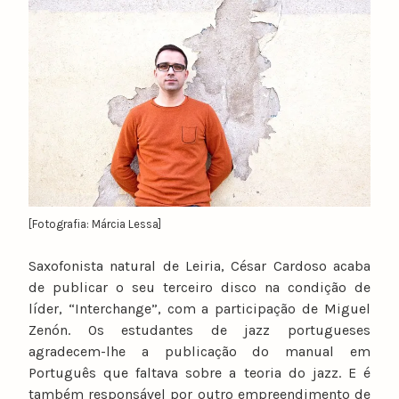
u
n
o
c
a
t
a
r
i
n
[Fotografia: Márcia Lessa]
o
Saxofonista natural de Leiria, César Cardoso acaba
de publicar o seu terceiro disco na condição de
líder, “Interchange”, com a participação de Miguel
Zenón. Os estudantes de jazz portugueses
agradecem-lhe a publicação do manual em
Português que faltava sobre a teoria do jazz. E é
também responsável por outro empreendimento de