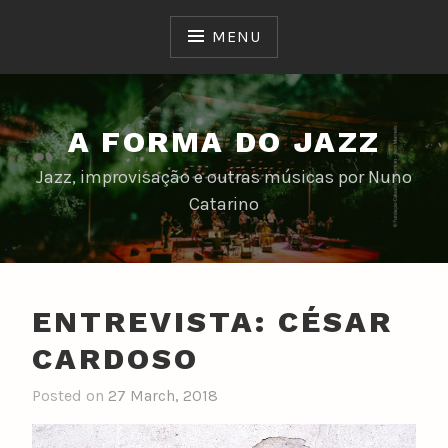
Skip
to
MENU
content
A FORMA DO JAZZ
Jazz, improvisação e outras músicas por Nuno
Catarino
ENTREVISTA: CÉSAR
CARDOSO
Posted on
27 March, 2018
b
y
n