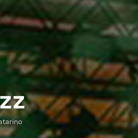
AZZ
atarino