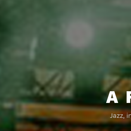
A 
Jazz, 