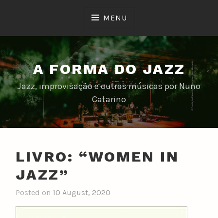
Skip
to
MENU
content
A FORMA DO JAZZ
Jazz, improvisação e outras músicas por Nuno
Catarino
LIVRO: “WOMEN IN
JAZZ”
Posted on
10 August, 2020
b
y
n