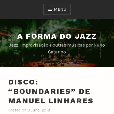
Skip
to
MENU
content
A FORMA DO JAZZ
Jazz, improvisação e outras músicas por Nuno
Catarino
DISCO:
“BOUNDARIES” DE
MANUEL LINHARES
Posted on
3 June, 2019
b