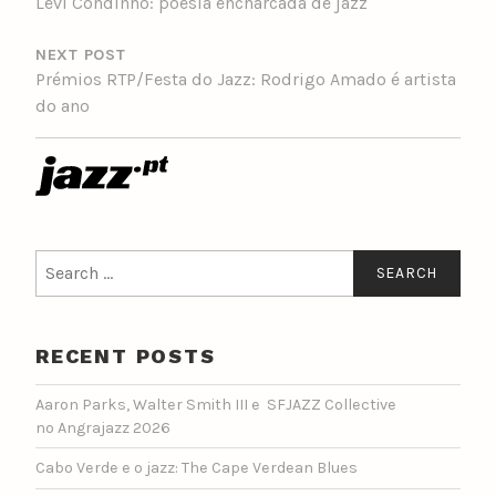
Levi Condinho: poesia encharcada de jazz
NEXT POST
Prémios RTP/Festa do Jazz: Rodrigo Amado é artista
do ano
Search
for:
RECENT POSTS
Aaron Parks, Walter Smith III e SFJAZZ Collective
no Angrajazz 2026
Cabo Verde e o jazz: The Cape Verdean Blues