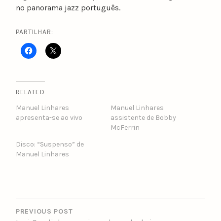
no panorama jazz português.
PARTILHAR:
RELATED
Manuel Linhares
Manuel Linhares
apresenta-se ao vivo
assistente de Bobby
McFerrin
Disco: “Suspenso” de
Manuel Linhares
POST
NAVIGATION
PREVIOUS POST