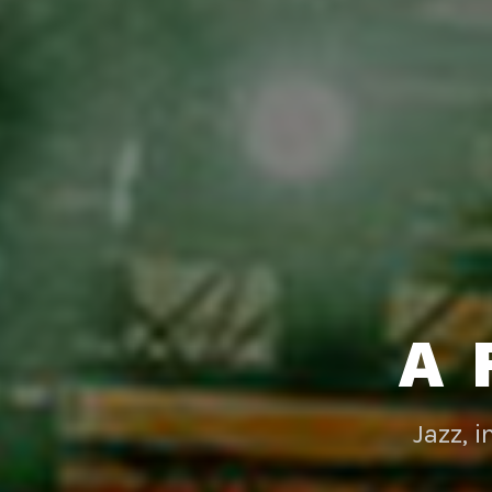
A 
Jazz, 