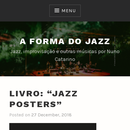
Skip
to
MENU
content
A FORMA DO JAZZ
Jazz, improvisação e outras músicas por Nuno
Catarino
LIVRO: “JAZZ
POSTERS”
Posted on
27 December, 2018
b
y
n