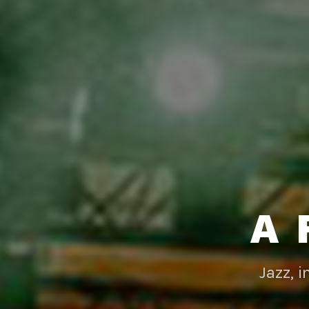
A 
Jazz, 