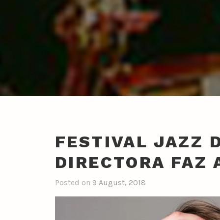
FESTIVAL JAZZ 
DIRECTORA FAZ 
Posted on
9 August, 2018
b
y
n
u