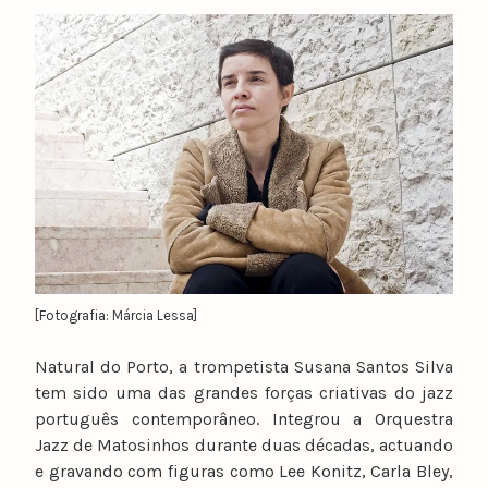
y
n
u
n
o
c
a
t
a
r
i
n
[Fotografia: Márcia Lessa]
o
Natural do Porto, a trompetista Susana Santos Silva
tem sido uma das grandes forças criativas do jazz
português contemporâneo. Integrou a Orquestra
Jazz de Matosinhos durante duas décadas, actuando
e gravando com figuras como Lee Konitz, Carla Bley,