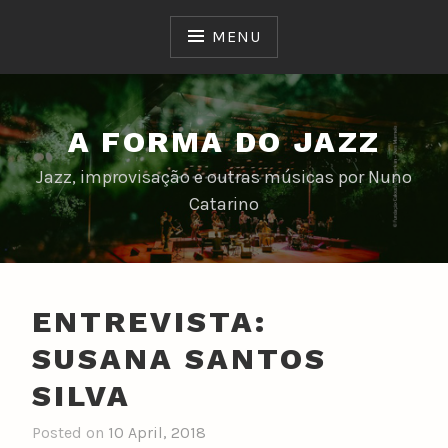
Skip
to
MENU
content
A FORMA DO JAZZ
Jazz, improvisação e outras músicas por Nuno
Catarino
ENTREVISTA:
SUSANA SANTOS
SILVA
Posted on
10 April, 2018
b