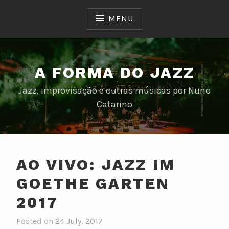
Skip
to
MENU
content
A FORMA DO JAZZ
Jazz, improvisação e outras músicas por Nuno
Catarino
AO VIVO: JAZZ IM
GOETHE GARTEN
2017
Posted on
24 July, 2017
b