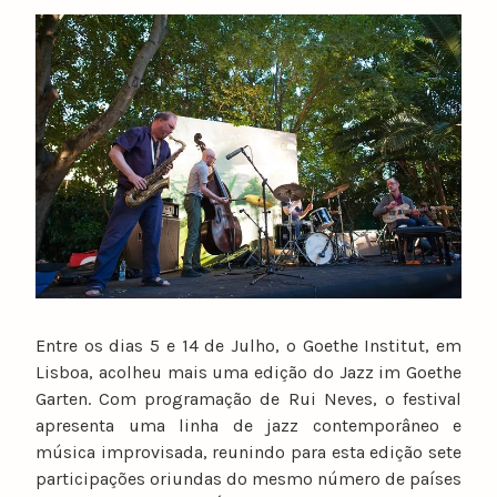
y
n
u
n
o
c
a
t
a
r
i
n
o
Entre os dias 5 e 14 de Julho, o Goethe Institut, em
Lisboa, acolheu mais uma edição do Jazz im Goethe
Garten. Com programação de Rui Neves, o festival
apresenta uma linha de jazz contemporâneo e
música improvisada, reunindo para esta edição sete
participações oriundas do mesmo número de países