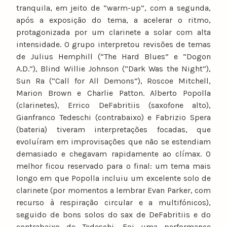
tranquila, em jeito de “warm-up”, com a segunda,
após a exposição do tema, a acelerar o ritmo,
protagonizada por um clarinete a solar com alta
intensidade. O grupo interpretou revisões de temas
de Julius Hemphill (“The Hard Blues” e “Dogon
A.D.”), Blind Willie Johnson (“Dark Was the Night”),
Sun Ra (“Call for All Demons”), Roscoe Mitchell,
Marion Brown e Charlie Patton. Alberto Popolla
(clarinetes), Errico DeFabritiis (saxofone alto),
Gianfranco Tedeschi (contrabaixo) e Fabrizio Spera
(bateria) tiveram interpretações focadas, que
evoluíram em improvisações que não se estendiam
demasiado e chegavam rapidamente ao clímax. O
melhor ficou reservado para o final: um tema mais
longo em que Popolla incluiu um excelente solo de
clarinete (por momentos a lembrar Evan Parker, com
recurso à respiração circular e a multifónicos),
seguido de bons solos do sax de DeFabritiis e do
contrabaixo de Tedeschi. Foi uma performance