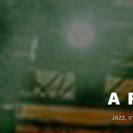
A 
Jazz, 