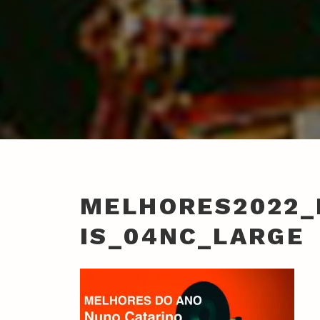
MELHORES2022_
IS_04NC_LARGE