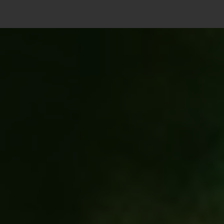
Skip
to
content