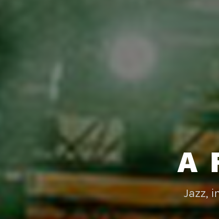
A 
Jazz, 