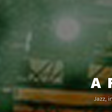
A 
Jazz, 